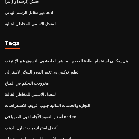
يعيش [أوسد] و [إينر]
مير مقابل الرسم البياني aud
المعدل الاسمي للمخاطر الخالية
Tags
هل يمكنني استخدام بطاقة الخصم المباشر الخاصة بي للتسوق عبر الإنترنت
تطور توكس دي تغيير اليورو الدولار الاسترالي
مخزونات التحكم في المناخ
المعدل الاسمي للمخاطر الخالية
التجارة والخدمات المالية جنوب افريقيا الاستعراضات
أسعار العقود الآجلة لفول الصويا في ncdex
أفضل استراتيجيات تداول الذهب
منازل عقد الأراضي للبيع في وارن ميشيغان