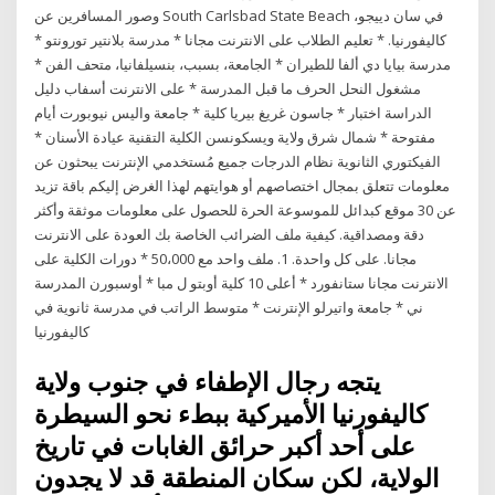
وصور المسافرين عن ‪South Carlsbad State Beach‬ في سان دييجو،
كاليفورنيا. * تعليم الطلاب على الانترنت مجانا * مدرسة بلانتير تورونتو *
مدرسة بيايا دي ألفا للطيران * الجامعة، بسبب، بنسيلفانيا، متحف الفن *
مشغول النحل الحرف ما قبل المدرسة * على الانترنت أسفاب دليل
الدراسة اختبار * جاسون غريغ بيريا كلية * جامعة واليس نيوبورت أيام
مفتوحة * شمال شرق ولاية ويسكونسن الكلية التقنية عيادة الأسنان *
الفيكتوري الثانوية نظام الدرجات جميع مُستخدمي الإنترنت يبحثون عن
معلومات تتعلق بمجال اختصاصهم أو هوايتهم لهذا الغرض إليكم باقة تزيد
عن 30 موقع كبدائل للموسوعة الحرة للحصول على معلومات موثقة وأكثر
دقة ومصداقية. كيفية ملف الضرائب الخاصة بك العودة على الانترنت
مجانا. على كل واحدة. 1. ملف واحد مع 50،000 * دورات الكلية على
الانترنت مجانا ستانفورد * أعلى 10 كلية أوبتو ل مبا * أوسبورن المدرسة
ني * جامعة واتيرلو الإنترنت * متوسط الراتب في مدرسة ثانوية في
كاليفورنيا
يتجه رجال الإطفاء في جنوب ولاية
كاليفورنيا الأميركية ببطء نحو السيطرة
على أحد أكبر حرائق الغابات في تاريخ
الولاية، لكن سكان المنطقة قد لا يجدون