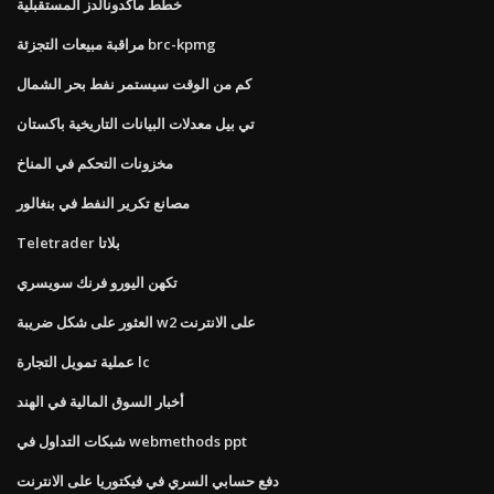
خطط ماكدونالدز المستقبلية
مراقبة مبيعات التجزئة brc-kpmg
كم من الوقت سيستمر نفط بحر الشمال
تي بيل معدلات البيانات التاريخية باكستان
مخزونات التحكم في المناخ
مصانع تكرير النفط في بنغالور
Teletrader بلاتا
تكهن اليورو فرنك سويسري
العثور على شكل ضريبة w2 على الانترنت
عملية تمويل التجارة lc
أخبار السوق المالية في الهند
شبكات التداول في webmethods ppt
دفع حسابي السري في فيكتوريا على الانترنت