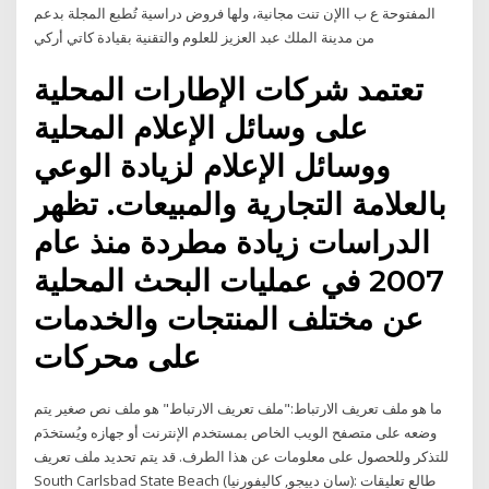
المفتوحة ع ب االإن تنت مجانية، ولها فروض دراسية تُطبع المجلة بدعم
من مدينة الملك عبد العزيز للعلوم والتقنية بقيادة كاتي أركي
تعتمد شركات الإطارات المحلية
على وسائل الإعلام المحلية
ووسائل الإعلام لزيادة الوعي
بالعلامة التجارية والمبيعات. تظهر
الدراسات زيادة مطردة منذ عام
2007 في عمليات البحث المحلية
عن مختلف المنتجات والخدمات
على محركات
ما هو ملف تعريف الارتباط:"ملف تعريف الارتباط" هو ملف نص صغير يتم
وضعه على متصفح الويب الخاص بمستخدم الإنترنت أو جهازه ويُستخدَم
للتذكر وللحصول على معلومات عن هذا الطرف. قد يتم تحديد ملف تعريف
‪South Carlsbad State Beach‬ (سان دييجو, كاليفورنيا): طالع تعليقات