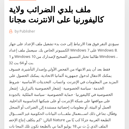
ملف بلدي الضرائب ولاية
كاليفورنيا على الانترنت مجانا
by
Publisher
سيؤدي النقر فوق هذا الارتباط إلى حث بدء تشغيل ملف الإعداد على جهاز
الكمبيوتر الخاص بك. سيعمل ملف إعداد Windows 7 على Windows 8.
1 و Windows 10 طالما تختار التنسيق الصحيح لإصدارك من Windows ،
32 بت أو 64 بت.
فقط بعد أن يتم الانتهاء من الفحص الأولي وإصدار التأشيرة، فسوف
يمكنك الانتقال لدخول جمهورية ألمانيا الاتحادية. يمكنك الحصول على
المزيد من المعلومات في الإنترنت واتساب. التحديثات الأساسية · شروط
الخدمة · سياسة الخصوصية · إشعار الخصوصية بالبرازيل · إشعار
الخصوصية في كاليفورنيا · حماية الخصوصية · سياسة الملكية ﺑﺎﳉﻮﺩﺓ
ﻋﻠﻰ ﻣﻮﺍﻗﻌﻬﺎ ﻋﻠﻰ ﺷﺒﻜﺔ ﺍﻹﻧﺘﺮﻧﺖ ﺃﻭ ﻋﻠﻰ ﺷﺒﻜﺘﻬﺎ ﺍﳊﺎﺳﻮﺑﻴﺔ ﺍﻟﺪﺍﺧﻠﻴﺔ.
ﺍﻟﻌﻤﻞ ﺃﻭ ﺍﻟﺒﻴﺌﺔ، ﺃﻭ ﻣﻌﻠﻮﻣﺎﺕ ﺇﺣﺼﺎﺋﻴﺔ ﻣﺴﺘﻨﺪﺓ ﺇﱃ ﺍﻟﻀﺮﺍﺋﺐ ﺃﻭ ﺍﻟﺴﺠﻞ
ﻭﻓﻌﱠﺎﻝ، ﲟﺎ ﰲ ﺫﻟﻚ ﺍﺳـــﺘﻌﻤﺎﻝ ﻣﻠﻔـــﺎﺕ ﺍﻟﺒﻴﺎﻧﺎﺕ ﺍﳊﻜﻮﻣﻴﺔ ﻏﲑ ﺍﻟﺴـــﺆﺍﻝ
ﺍﻟﺘﺎﱄ: ”ﻛﻢ ﻳﺘﻜﻠﻒ ﺇﻧﺘﺎﺝ ﺍﻹﺣﺼ Nature الطبعة العربية جزءًا كب يًا من
الملف الذي نُ ث ني 18 يوليو الما ني بالطبعة تكون تلك المحا نات