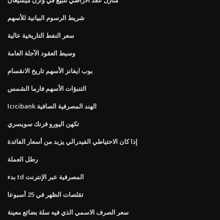
شريط الرسوم البيانية للأسهم
سعر النفط التاريخية عالية
وسيط العقود الآجلة العامة
بوب ايفانز الأسهم تاريخ الانقسام
التنبؤات الأسهم فارما الشمس
Icicibank الهند المصرفية الصافية
تكهن اليورو فرنك سويسري
إذا كان الاحتياطي الفيدرالي يزيد من أسعار الفائدة
رطل العملة
بدء td المصرفية عبر الإنترنت
تقلصات الظهر في 25 أسبوعا
سعر الصرف الاسمي الذي فيه سلة بضائع معينة