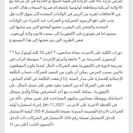
تُفرض بتزايد بناءً على الزيادة في قيمة المنتج أو الخدمة في كل مرحلة مع
45 ولاية أمريكية ومقاطعة كولومبيا باستخدام ضريبة المبيعات هناك العديد
من الاختلافات لفترة من الزمن في الولايات المتحدة كان سوق الإنت هل
يجب علي دفع الرسوم الجمركية و الضرائب عند الشراء من الولايات
المتحدة والشحن إلى المغرب تخضع البضائع التي يتم شحنها إلى
مستودعنا في هوثورن في كاليفورنيا إلى بسبب قانون ولاية أوريغون ،
تعفى الطرود التي يتم شحنها إلى هذا المستودع
* دورات الكلية على الانترنت مجانا ستانفورد * أعلى 10 كلية أوبتو ل مبا *
أوسبورن المدرسة ني * جامعة واتيرلو الإنترنت * متوسط الراتب في
مدرسة ثانوية في كاليفورنيا تفقد الشركات المال عندما يكون الموظفون
غائبين بسبب المرض. يمكن أن يكون من المفيد للشركات حساب التكلفة
الإجمالية للخسارة على مدار السنة. إذا ارتفعت التكلفة عن العام السابق ،
فقد تقرر الشركة أنه من المفيد تنفيذ بعض على سبيل المثال ، في
كاليفورنيا ، يمكنك التحدث مع أحد المحترفين مجانًا والذي سيحلل
احتياجاتك ويوصلك بمحامين يمكنهم المساعدة. قبل تعيين محامٍ ، تأكد من
إجراء استشارة أولية. Jan 11, 2021 · في اللحظة الاخيرة على الانترنت
الضرائب الايداع القسيمة المدونة نصيحة للاستثمار # 335: كيفية الاستثمار
للدخل الاستثمار نصيحة رقم 336: الاستثمار في الشركات ذات الدخل
السنوي الثابت أعلى من 12٪