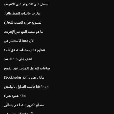
احصل على 50 دولار على الانترنت
تيارات عائدات النفط والغاز
تشيونغ جوزة الطيب للتجارة
ما هو منصة البيع عبر الإنترنت
الاستثمار في iota الآن
تنظيم قالب مخطط تدفق كلمة
النفط hlp لتقف على
ساعات التداول المتاجر عيد الفصح
Stockholm دي negara مانا
حاسبة التداول بالهامش bitfinex
عقود شراء nba
مصانع تكرير النفط في بنغالور
الاستثمار في iota الآن