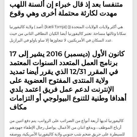
متنفسا بعد إذ قال خبراء إن ألسنة اللهب
مهدت لكارثة محتملة أخرى وهي وقوع
ولاية كاليفورنيا ( أصد: [kælɨˈfɔrnjə] ()) هي أكثر ولايات الولايات المتحدة
سكانا وثالثها مساحة. تعتبر كاليفورنيا أيضا الكيان النطاقي الثاني من حيث
عدد السكان في الأمريكتين، لا تتجاوزها إلا ساو باولو في البرازيل.
17 كانون الأول (ديسمبر) 2016 يشير إلى
برنامج العمل المتعدد السنوات المعتمد
في المقرر 12/31 الذي يقرر أيضا تمديد
ولاية المنتدى المفتوح العضوية على
الإنترنت لدعم عمل فريق اعتمد بلدي
أهدافا وطنية للتنوع البيولوجي أو التزامات
مكاف
كاليفورنيا لديها أربعة أنواع من الضرائب على الرواتب. يتم دفع اثنين من
أرباح الموظف ، ويدفع اثنان من الأعمال. يواصل رجال الإطفاء جهودهم
للسيطرة على حريق ضخم شب جنوبي ولاية كاليفورنيا الأمريكية، ووصفه