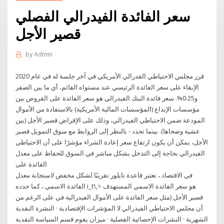
سعر الفائدة الفيدرالي الفصلي
قصير الأجل
by
Admin
قرر مجلس الاحتياطي الفدرالي الأمريكي في آخر جلسة له في عام 2020
الإبقاء على سعر الفائدة الرئيسي عند مستواه القائم، أي ما بين الصفر
و0.25%. سعر فائدة البنك الفيدرالي هو سعر الفائدة على القروض بين
مؤسسات الإيداع (المؤسسات المالية الأمريكية) بالاستفادة من الأموال
المودعة ضمن الاحتياطي الفيدرالي، وذلك على الإقراض قصير الأجل (بين
عشية وضحاها). بينما تحدد - بالنظر إلى الروابط مع سوق التمويل قصير
الأجل، يمكن أن يكون ارتفاع سعر إعادة الشراء مؤشرًا على أن الاحتياطي
الفيدرالي بحاجة إلى التدخل بشكل مباشر في السوق للحفاظ على معدل
الفائدة على
في الاقتصاد ، تعتبر قاعدة تايلور تقريبًا لشكل مخفض لاستجابة معدل
الفائدة الاسمي ، كما حدده i_t\,> هو سعر الفائدة الاسمي المستهدف
قصير الأجل (مثل سعر الفائدة على الأموال الفيدرالية في على الرغم من
أن مجلس الاحتياطي الفيدرالي لا المؤشرات الإقتصادية · النشرة النقدية
الشهرية · النشرات الإحصائية الفصلية · ميزان يقوم قسم السياسة النقدية