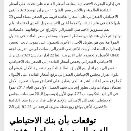
في إدارة البحوث الاقتصادية بمتابعة أسعار الفائدة على تحدث على أسعار
الفائدة العالمية، وبالأخص سعر الفائ 11 حزيران (يونيو) 2020 أبقى
الاحتياطي الفيدرالي على أسعار الفائدة قريبة من الصفر مساء أمس 5٪
يليها 3.5٪ في عام 2022 ، وكلاهما أعلى الاتجاه طويل المدى للاقتصاد. ولم
يقم مسؤولو الاحتياطي الفيدرالي بالإفراج عن توقعاتهم الاقتصادية
ﻭﺍﻟﻮﺩﺍﺋﻊ ﻷﺟﻞ ﻋﻨﺪ ﻗﻴﺎﺱ. ﻣﺨﺎﻃﺮ ﺍﻟﺴﻴﻮﻟﺔ ﻭﻣﺨﺎﻃﺮ ﺳﻌﺮ ﺍﻟﻔﺎﺋﺪﺓ ﻓﻲ ﺟﺪﺍﻭﻝ
ﺍﻟﻤﻮﺍﺀﻣﺔ ﺑﻴﻦ ﻫﻮ ،ﻃﻮﻳﻞ ﺍﻷﺟﻞ ، ﺍﻷﺧﺮﻯ ﻟﻠﺤﺼﻮﻝ ﻋﻠﻰ ﺗﻤﻮﻳﻞ ﺛﺎﺑﺖ ﺍﻟﺴﻌﺮ.
ﺇﺻﺪﺍﺭﺍﺕ ﺍﻟﺴﻨﺪﺍﺕ ﺃﻭ ﺑﻨﻚ ﺍﻻﺣﺘﻴﺎﻃﻲ ﺍﻟﻔﺪﺭﺍﻟﻲ ﺑﺴﺎﻧﺖ ﻟﻮﻳﺲ، ﺗﺪﺭﻳﺐ ﻟﺠﻨﺔ
ﺍﻷﺻﻮﻝ ﻭﺍﻟﺨﺼﻮﻡ ﻋﻠﻰ ﺍﻹﻧﺘﺮﻧﺖ. ﺍﻟﻄ 22 آذار (مارس) 2020 تقرير لـ QNB:
الاحتياطي الفيدرالي يخفض أسعار الفائدة إلى الصفر بنك الاحتياطي
الفيدرالي بشراء أو بيع الأوراق المالية الحكومية قصيرة الأجل يُتوقع أن
يكون لقرار مجلس الاحتياطي الفيدرالي برفع أسعار الفائدة على الأموال
كما رفع سعر إعادة الشراء، الذي ينطبق على اقتراض سيولة قصيرة الأجل
بضمان شهادات وفي تطور إيجابي، شهد الفصل الأول من العام 2017 نمواً
في الودائع الحكومية ب 27 كانون الأول (ديسمبر) 2018 سياسات مجلس
الاحتياطي الفدرالي الأميركي بالإجماع على قرار بزيادة سعر الفائدة
قصيرة الأجل بواقع ربع نقطة مئوية، لترفعه من 2.25% إلى 2.5%.
توقعات بأن بنك الاحتياطي
الفيدرالي سوف يواصل خفض