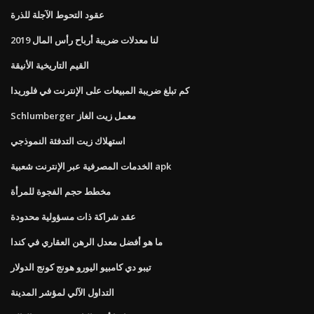
عقود التحوط الآجلة للذرة
لنا معدلات ضريبة أرباح رأس المال 2019
القيم التاريخية الأنيقة
كم تبلغ ضريبة المبيعات على الإنترنت في فلوريدا
Schlumberger معمل زيت الغاز
استهلاك زيت التدفئة النموذجي
الخدمات المصرفية عبر الإنترنت شعبية apk
مخطط حجم الفجوة للمرأة
عقد شراكة ذات مسؤولية محدودة
ما هو أفضل معدل الرهن العقاري في كندا
تيبو دي كامبيو اليورو هونج كونج الدولار
التداول الآلي لمؤشر المدينة