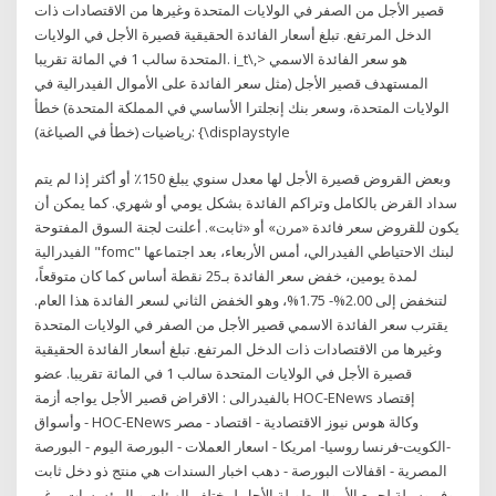
قصير الأجل من الصفر في الولايات المتحدة وغيرها من الاقتصادات ذات
الدخل المرتفع. تبلغ أسعار الفائدة الحقيقية قصيرة الأجل في الولايات
المتحدة سالب 1 في المائة تقريبا. i_t\,> هو سعر الفائدة الاسمي
المستهدف قصير الأجل (مثل سعر الفائدة على الأموال الفيدرالية في
الولايات المتحدة، وسعر بنك إنجلترا الأساسي في المملكة المتحدة) خطأ
رياضيات (خطأ في الصياغة): {\displaystyle
وبعض القروض قصيرة الأجل لها معدل سنوي يبلغ 150٪ أو أكثر إذا لم يتم
سداد القرض بالكامل وتراكم الفائدة بشكل يومي أو شهري. كما يمكن أن
يكون للقروض سعر فائدة «مرن» أو «ثابت». أعلنت لجنة السوق المفتوحة
الفيدرالية "fomc" لبنك الاحتياطي الفيدرالي، أمس الأربعاء، بعد اجتماعها
لمدة يومين، خفض سعر الفائدة بـ25 نقطة أساس كما كان متوقعاً،
لتنخفض إلى 2.00%- 1.75%، وهو الخفض الثاني لسعر الفائدة هذا العام.
يقترب سعر الفائدة الاسمي قصير الأجل من الصفر في الولايات المتحدة
وغيرها من الاقتصادات ذات الدخل المرتفع. تبلغ أسعار الفائدة الحقيقية
قصيرة الأجل في الولايات المتحدة سالب 1 في المائة تقريبا. عضو
بالفيدرالى : الاقراض قصير الأجل يواجه أزمة HOC-ENews إقتصاد
وأسواق - HOC-ENews وكالة هوس نيوز الاقتصادية - اقتصاد - مصر
-الكويت-فرنسا روسيا- امريكا - اسعار العملات - البورصة اليوم - البورصة
المصرية - اقفالات البورصة - دهب اخبار السندات هي منتج ذو دخل ثابت
يوفر وسيلة لجمع الأموال طويلة الأجل لمختلف الهيئات و المؤسسات. رغم