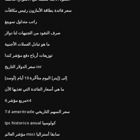
سعر فائدة بطاقة الأمازون رئيس مكافآت
راتب متداول سوينغ
صرف النقود من الجنيهات لنا دولار
ما هو تبادل العملات الأجنبية
توزيعات أرباح دفع مؤشر كندا
سعر الدولار التاريخ inr
[أوسد] إلى [إينر] اليوم متأخّرة 10 أيام
ما هي أسعار الفائدة التي تغذيها الآن
مربع مؤشر 6x4
Td ameritrade سعر السهم التاريخي
Ipc historico anual كولومبيا
مؤشر العالم msci سابقا أستراليا