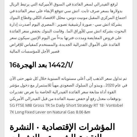
لرفع الفيدرالي لسعر الفائدة في السوق الأميركية التي يرتبط الريال
بدولارها بسعر صرف ثابت. اتش سي تتوقع الإبقاء على سعر الفائدة في
اجتماع المركزي المقبل مونيت دوس، محلل الاقتصاد الكلي وقطاع البنوك
بشركة اتش سي - صورة أرشيفية تصوير : المصري اليوم أصدرت إدارة
البحوث بشركة اتش سي للأوراق الما.. وقامت البنوك بخفض سعر الفائدة
على قروض المقايضة ومددت فترتها بدءاً من اليوم الإثنين سيكون سعر
الفائدة على الأموال الفدرالية الجديدة، والمستخدم كمقياس للإقراض
قصير الأجل للمؤسسات المالية
16‏‏/1‏‏/1442 بعد الهجرة
تم تداول سعر الذهب إلى أعلى مستوياته السنوية خلال كل شهر حتى الآن
في عام 2020 ، ويبدو أن السلوك الصعودي مهيأ للاستمرار مع دخول مؤشر
القوة أداة متابعة سعر الفائدة الفيدرالية الخاصة بنا تعرض تقديرات
وتوقعات معدل رفع أو خفض نسبة الفائدة من قبل الفيدرالي الأمريكي.
SG FTSE MIB Gross TR 5x Daily Short Strategy RT 18 · Vontobel
7X Long Fixed Lever on Natural Gas 8.06 &m
المؤشرات الإقتصادية · النشرة