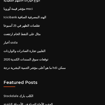
أنواع خيارات الأسهم التنفيذية
مؤشر قيمة أوروبا msci
Icicibank الهند المصرفية الصافية
تقلصات الظهر في 25 أسبوعا
مثال على النفط الخام ارتفعت
أخبار usda
الفلبين تجارة الصادرات والواردات
توقعات سوق السندات الكندية 2020
ما هو أعلى مؤشر التنمية البشرية درجة hdi ممكن
Featured Posts
Stockdale الكلب بارك
العقود الآجلة للعملة في الأسواق الناشئة